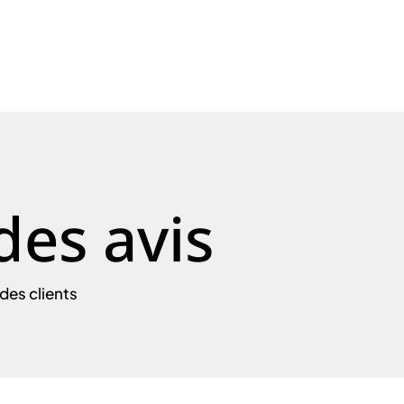
des avis
des clients