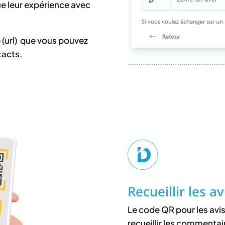
que leur expérience avec
 (url) que vous pouvez
tacts.
Recueillir les a
Le code QR pour les avi
recueillir les commentai